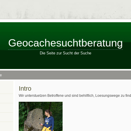
Geocachesuchtberatung
Die Seite zur Sucht der Suche
e
Intro
Wir unterstuetzen Betroffene und sind behilflich, Loesungswege zu fin