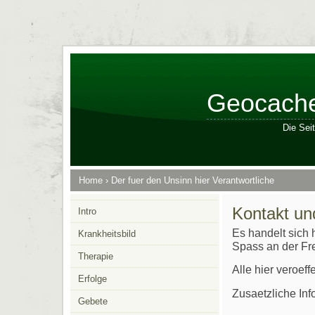
Geocache
Die Sei
Home
›
Der fuer den Unsinn hier Verantwortliche
Kontakt u
Intro
Es handelt sich h
Krankheitsbild
Spass an der Fre
Therapie
Alle hier veroef
Erfolge
Zusaetzliche Inf
Gebete