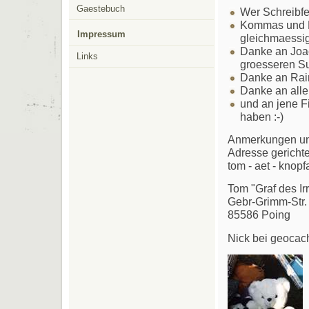
Gaestebuch
Wer Schreibfeh
Kommas und Pu
Impressum
gleichmaessig 
Danke an Joac
Links
groesseren Suc
Danke an Raine
Danke an alle
und an jene F
haben :-)
Anmerkungen und
Adresse gericht
tom - aet - knop
Tom "Graf des Irr
Gebr-Grimm-Str.
85586 Poing
Nick bei geocac