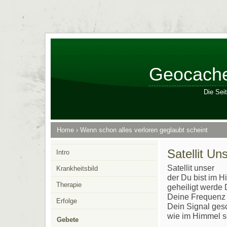
Geocache
Die Sei
Home
›
Wenn schon alles verloren geglaubt scheint
Satellit Un
Intro
Satellit unser
Krankheitsbild
der Du bist im 
Therapie
geheiligt werde
Deine Frequen
Erfolge
Dein Signal ge
wie im Himmel s
Gebete