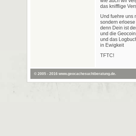
wie auch wir ve
das knifflige Ver
Und fuehre uns ni
sondern erloese 
denn Dein ist de
und die Geocoin
und das Logbuc
in Ewigkeit
TFTC!
© 2005 - 2016
www.geocachesuchtberatung.de
.